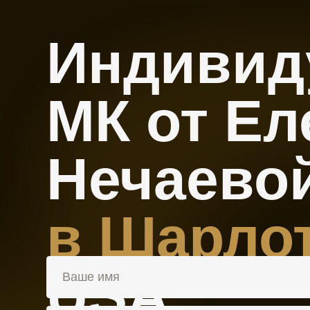
Индивиду
МК от Ел
Нечаевой
в Шарлотт
USA
+1