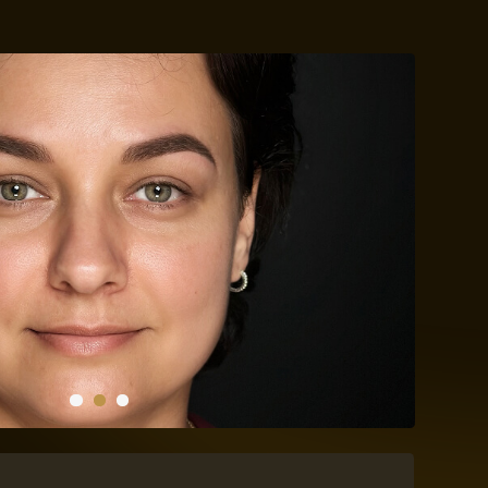
вает отработку на модели.
 "Как свои" или рельефная